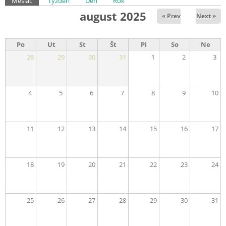
Primárne karty
Mesiac
(aktívna karta)
Týždeň
Deň
Rok
august 2025
« Prev
Next »
Po
Ut
St
Št
Pi
So
Ne
28
29
30
31
1
2
3
4
5
6
7
8
9
10
11
12
13
14
15
16
17
18
19
20
21
22
23
24
25
26
27
28
29
30
31