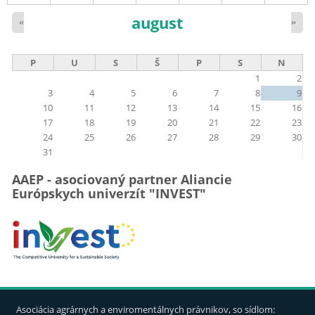
august
«
»
P
U
S
Š
P
S
N
1
2
3
4
5
6
7
8
9
10
11
12
13
14
15
16
17
18
19
20
21
22
23
24
25
26
27
28
29
30
31
AAEP - asociovaný partner Aliancie
Európskych univerzít "INVEST"
Asociácia agrárnych a enviromentálnych právnikov, so sídlom: