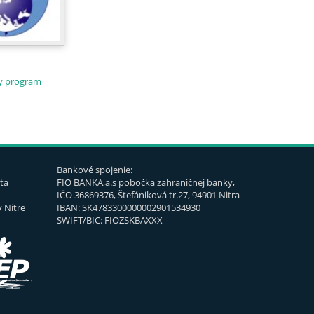
ny program
Bankové spojenie:
ta
FIO BANKA,a.s pobočka zahraničnej banky,
IČO 36869376, Štefániková tr.27, 94901 Nitra
 Nitre
IBAN: SK4783300000002901534930
SWIFT/BIC: FIOZSKBAXXX