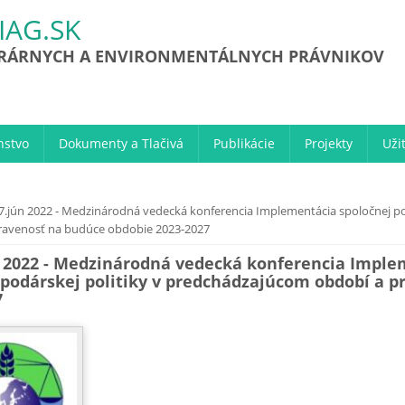
IAG.SK
GRÁRNYCH A ENVIRONMENTÁLNYCH PRÁVNIKOV
nstvo
Dokumenty a Tlačivá
Publikácie
Projekty
Uži
e sa tu
7.jún 2022 - Medzinárodná vedecká konferencia Implementácia spoločnej p
pravenosť na budúce obdobie 2023-2027
n 2022 - Medzinárodná vedecká konferencia Imple
podárskej politiky v predchádzajúcom období a p
7