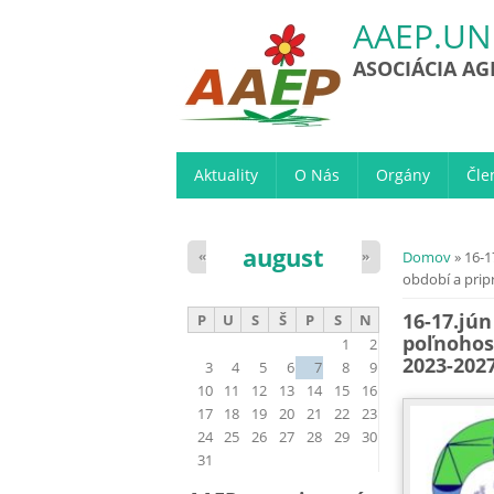
AAEP.UN
ASOCIÁCIA A
Aktuality
O Nás
Orgány
Čle
august
Nachádzat
«
»
Domov
» 16-1
období a pri
16-17.jú
P
U
S
Š
P
S
N
poľnohos
1
2
2023-202
3
4
5
6
7
8
9
10
11
12
13
14
15
16
17
18
19
20
21
22
23
24
25
26
27
28
29
30
31