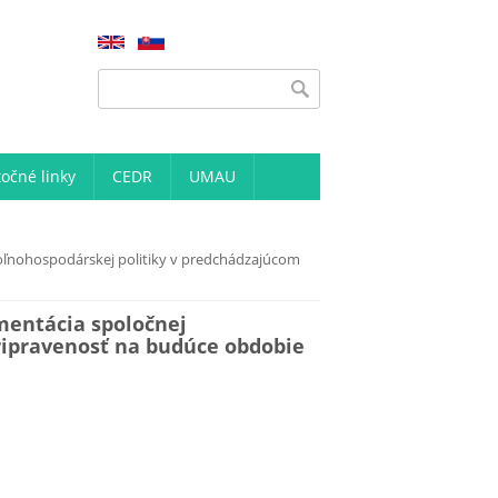
Vyhľadávanie
Vyhľadávanie
točné linky
CEDR
UMAU
oľnohospodárskej politiky v predchádzajúcom
mentácia spoločnej
ripravenosť na budúce obdobie