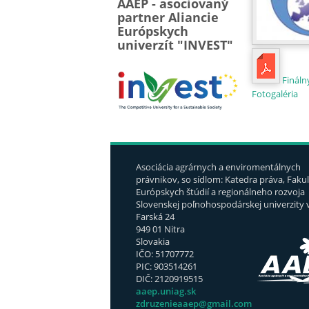
AAEP - asociovaný
partner Aliancie
Európskych
univerzít "INVEST"
Finál
Fotogaléria
Asociácia agrárnych a enviromentálnych
právnikov, so sídlom: Katedra práva, Fakul
Európskych štúdií a regionálneho rozvoja
Slovenskej poľnohospodárskej univerzity v
Farská 24
949 01 Nitra
Slovakia
IČO: 51707772
PIC: 903514261
DIČ: 2120919515
aaep.uniag.sk
zdruzenieaaep@gmail.com