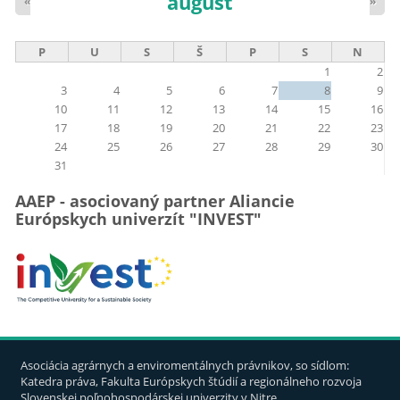
august
«
»
P
U
S
Š
P
S
N
1
2
3
4
5
6
7
8
9
10
11
12
13
14
15
16
17
18
19
20
21
22
23
24
25
26
27
28
29
30
31
AAEP - asociovaný partner Aliancie
Európskych univerzít "INVEST"
Asociácia agrárnych a enviromentálnych právnikov, so sídlom:
Katedra práva, Fakulta Európskych štúdií a regionálneho rozvoja
Slovenskej poľnohospodárskej univerzity v Nitre