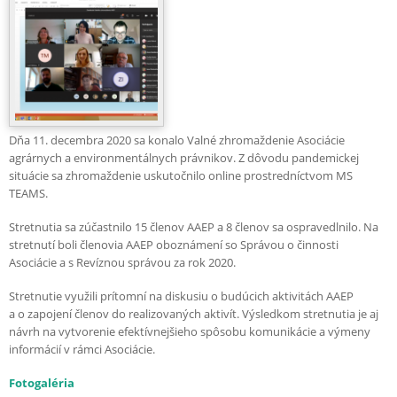
Dňa 11. decembra 2020 sa konalo Valné zhromaždenie Asociácie
agrárnych a environmentálnych právnikov. Z dôvodu pandemickej
situácie sa zhromaždenie uskutočnilo online prostredníctvom MS
TEAMS.
Stretnutia sa zúčastnilo 15 členov AAEP a 8 členov sa ospravedlnilo. Na
stretnutí boli členovia AAEP oboznámení so Správou o činnosti
Asociácie a s Revíznou správou za rok 2020.
Stretnutie využili prítomní na diskusiu o budúcich aktivitách AAEP
a o zapojení členov do realizovaných aktivít. Výsledkom stretnutia je aj
návrh na vytvorenie efektívnejšieho spôsobu komunikácie a výmeny
informácií v rámci Asociácie.
Fotogaléria