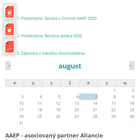
1. Prezentácia: Sprava o činnosti AAEP 2020
2. Prezentácia: Revízna správa 2020
3. Zápisnica z Valného zhromaždenia
august
«
»
P
U
S
Š
P
S
N
1
2
3
4
5
6
7
8
9
10
11
12
13
14
15
16
17
18
19
20
21
22
23
24
25
26
27
28
29
30
31
AAEP - asociovaný partner Aliancie