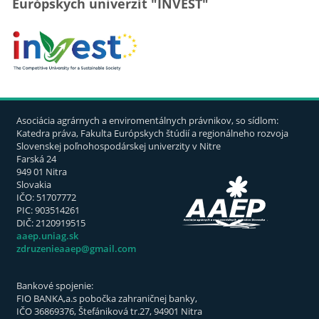
Európskych univerzít "INVEST"
Asociácia agrárnych a enviromentálnych právnikov, so sídlom:
Katedra práva, Fakulta Európskych štúdií a regionálneho rozvoja
Slovenskej poľnohospodárskej univerzity v Nitre
Farská 24
949 01 Nitra
Slovakia
IČO: 51707772
PIC: 903514261
DIČ: 2120919515
aaep.uniag.sk
zdruzenieaaep@gmail.com
Bankové spojenie:
FIO BANKA,a.s pobočka zahraničnej banky,
IČO 36869376, Štefániková tr.27, 94901 Nitra