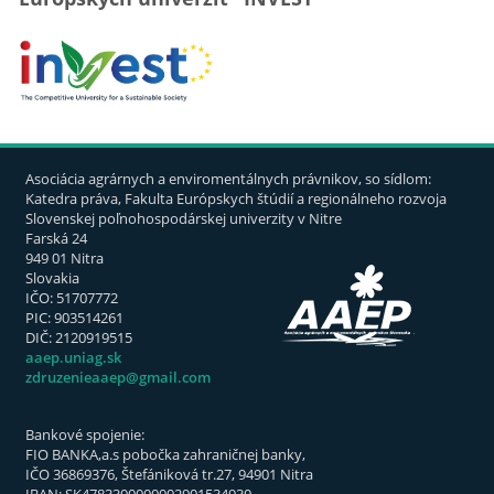
Asociácia agrárnych a enviromentálnych právnikov, so sídlom:
Katedra práva, Fakulta Európskych štúdií a regionálneho rozvoja
Slovenskej poľnohospodárskej univerzity v Nitre
Farská 24
949 01 Nitra
Slovakia
IČO: 51707772
PIC: 903514261
DIČ: 2120919515
aaep.uniag.sk
zdruzenieaaep@gmail.com
Bankové spojenie:
FIO BANKA,a.s pobočka zahraničnej banky,
IČO 36869376, Štefániková tr.27, 94901 Nitra
IBAN: SK4783300000002901534930