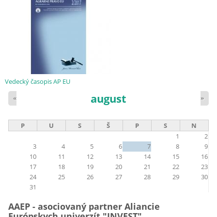
Vedecký časopis AP EU
august
«
»
P
U
S
Š
P
S
N
1
2
3
4
5
6
7
8
9
10
11
12
13
14
15
16
17
18
19
20
21
22
23
24
25
26
27
28
29
30
31
AAEP - asociovaný partner Aliancie
Európskych univerzít "INVEST"