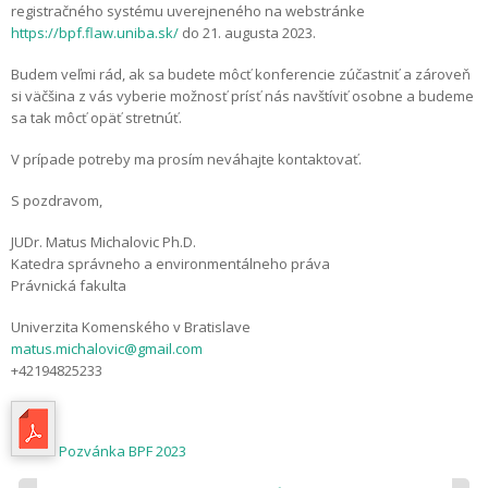
registračného systému uverejneného na webstránke
https://bpf.flaw.uniba.sk/
do 21. augusta 2023.
Budem veľmi rád, ak sa budete môcť konferencie zúčastniť a zároveň
si väčšina z vás vyberie možnosť prísť nás navštíviť osobne a budeme
sa tak môcť opäť stretnúť.
V prípade potreby ma prosím neváhajte kontaktovať.
S pozdravom,
JUDr. Matus Michalovic Ph.D.
Katedra správneho a environmentálneho práva
Právnická fakulta
Univerzita Komenského v Bratislave
matus.michalovic@gmail.com
+42194825233
Pozvánka BPF 2023