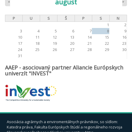
august
«
»
P
U
S
Š
P
S
N
1
2
3
4
5
6
7
8
9
10
11
12
13
14
15
16
17
18
19
20
21
22
23
24
25
26
27
28
29
30
31
AAEP - asociovaný partner Aliancie Európskych
univerzít "INVEST"
Asociácia agrárnych a enviromentálnych právnikov, so sídlom:
Katedra práva, Fakulta Európskych štúdií a regionálneho rozvoja