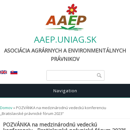
AAEP.UNIAG.SK
ASOCIÁCIA AGRÁRNYCH A ENVIRONMENTÁLNYCH
PRÁVNIKOV
Vyhľadávanie
Vyhľadávani
Navigation
Nachádzate sa tu
Domov
» POZVÁNKA na medzinárodnú vedeckú konferenciu
,,Bratislavské právnické fórum 2023“
POZVÁNKA na medzinárodnú vedeckú