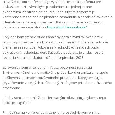
Hlavným cieľom konferencie je vytvoriť priestor a platformu pre
diskusiu medzi právnickými povolaniami na jednej strane a
akademikmi na strane druhej. V súlade s týmto zámerom je
konferencia rozdelená na plenárne zasadnutie a paralelné rokovania
v tematicky zameraných sekciách. Bližšie informácie o konferencii
nájdete na webovej stránke
https://bpf.flaw.uniba.sk/
Prvý deň konferencie bude zahájený paralelnými rokovaniami v
jednotlivých sekciách, na ktoré v popoludňajších hodinách nadviaže
plenárne zasadnutie. Rokovania v jednotlivých sekciách budú
pokračovať nasledujúci deň. Súčasťou podujatia je aj slávnostná
recepcia,ktorá sa uskutoční dňa 11. septembra 2023.
Zároveň by som chcel upriamiť Vašu pozornosť na sekciu
Environmentálneho a klimatického práva, ktorú organizujeme spolu
so Slovenskou inšpekciou životného prostredia, ktorej témou je:
„Vyvažovanie verejných a súkromných záujmov pri ochrane životného
prostredia“.
Rád by som upozornil, že preferovaným rokovacím jazykom v tejto
sekcii je angličtina.
Prihlásiť sa na konferenciu možno len prostredníctvom on-line