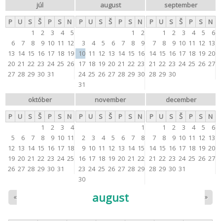
júl
august
september
P
U
S
Š
P
S
N
P
U
S
Š
P
S
N
P
U
S
Š
P
S
N
1
2
3
4
5
1
2
1
2
3
4
5
6
6
7
8
9
10
11
12
3
4
5
6
7
8
9
7
8
9
10
11
12
13
13
14
15
16
17
18
19
10
11
12
13
14
15
16
14
15
16
17
18
19
20
20
21
22
23
24
25
26
17
18
19
20
21
22
23
21
22
23
24
25
26
27
27
28
29
30
31
24
25
26
27
28
29
30
28
29
30
31
október
november
december
P
U
S
Š
P
S
N
P
U
S
Š
P
S
N
P
U
S
Š
P
S
N
1
2
3
4
1
1
2
3
4
5
6
5
6
7
8
9
10
11
2
3
4
5
6
7
8
7
8
9
10
11
12
13
12
13
14
15
16
17
18
9
10
11
12
13
14
15
14
15
16
17
18
19
20
19
20
21
22
23
24
25
16
17
18
19
20
21
22
21
22
23
24
25
26
27
26
27
28
29
30
31
23
24
25
26
27
28
29
28
29
30
31
30
august
«
»