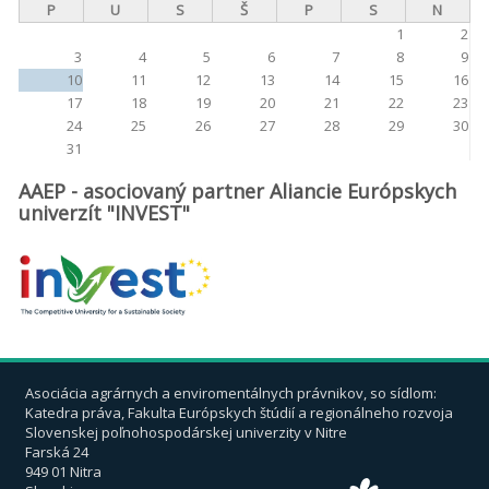
P
U
S
Š
P
S
N
1
2
3
4
5
6
7
8
9
10
11
12
13
14
15
16
17
18
19
20
21
22
23
24
25
26
27
28
29
30
31
AAEP - asociovaný partner Aliancie Európskych
univerzít "INVEST"
Asociácia agrárnych a enviromentálnych právnikov, so sídlom:
Katedra práva, Fakulta Európskych štúdií a regionálneho rozvoja
Slovenskej poľnohospodárskej univerzity v Nitre
Farská 24
949 01 Nitra