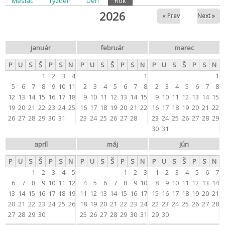
Primárne karty
Mesiac
Týždeň
Deň
Rok
(aktívna karta)
2026
« Prev
Next »
január
február
marec
P
U
S
Š
P
S
N
P
U
S
Š
P
S
N
P
U
S
Š
P
S
N
1
2
3
4
1
1
5
6
7
8
9
10
11
2
3
4
5
6
7
8
2
3
4
5
6
7
8
12
13
14
15
16
17
18
9
10
11
12
13
14
15
9
10
11
12
13
14
15
19
20
21
22
23
24
25
16
17
18
19
20
21
22
16
17
18
19
20
21
22
26
27
28
29
30
31
23
24
25
26
27
28
23
24
25
26
27
28
29
30
31
apríl
máj
jún
P
U
S
Š
P
S
N
P
U
S
Š
P
S
N
P
U
S
Š
P
S
N
1
2
3
4
5
1
2
3
1
2
3
4
5
6
7
6
7
8
9
10
11
12
4
5
6
7
8
9
10
8
9
10
11
12
13
14
13
14
15
16
17
18
19
11
12
13
14
15
16
17
15
16
17
18
19
20
21
20
21
22
23
24
25
26
18
19
20
21
22
23
24
22
23
24
25
26
27
28
27
28
29
30
25
26
27
28
29
30
31
29
30