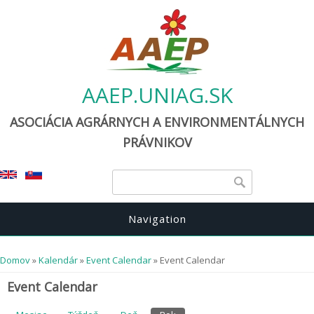
AAEP.UNIAG.SK
ASOCIÁCIA AGRÁRNYCH A ENVIRONMENTÁLNYCH
PRÁVNIKOV
Vyhľadávanie
Vyhľadávani
Navigation
Nachádzate sa tu
Domov
»
Kalendár
»
Event Calendar
» Event Calendar
Event Calendar